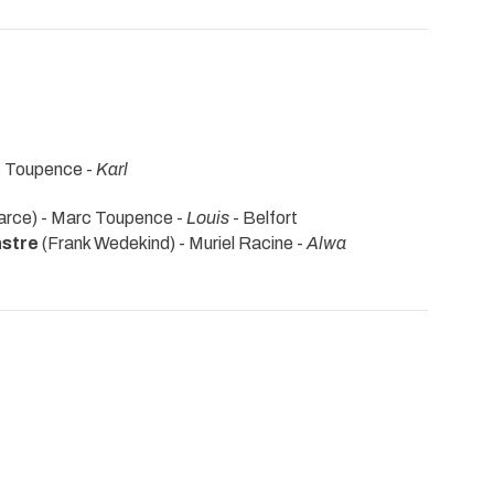
c Toupence -
Karl
arce) - Marc Toupence -
Louis
- Belfort
nstre
(Frank Wedekind) - Muriel Racine -
Alwa