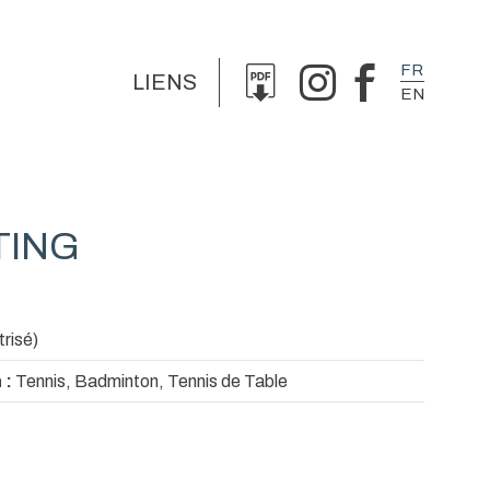
FR
LIENS
EN
TING
trisé)
 :
Tennis, Badminton, Tennis de Table