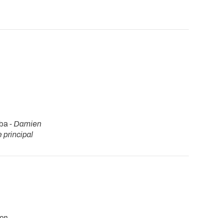
ba -
Damien
 principal
yon